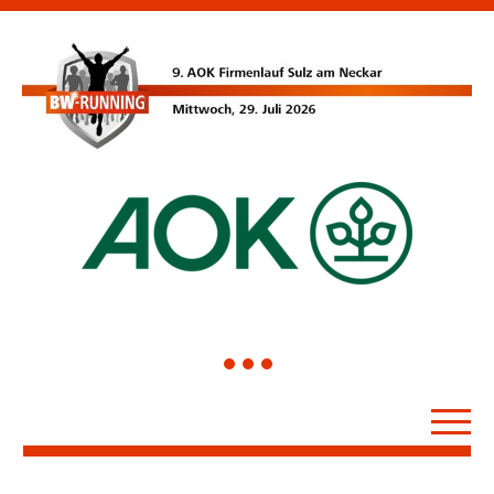
1
2
3