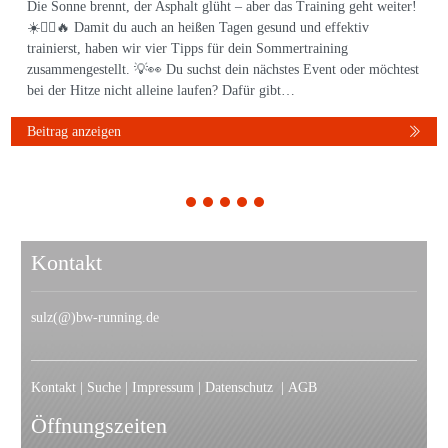
Die Sonne brennt, der Asphalt glüht – aber das Training geht weiter!
☀️🏃‍♀️🔥 Damit du auch an heißen Tagen gesund und effektiv
trainierst, haben wir vier Tipps für dein Sommertraining
zusammengestellt. 💡👀 Du suchst dein nächstes Event oder möchtest
bei der Hitze nicht alleine laufen? Dafür gibt…
Beitrag anzeigen
1
2
3
4
5
Kontakt
sulz(@)bw-running.de
Kontakt
|
Suche
|
Impressum
|
Datenschutz
|
AGB
Öffnungszeiten