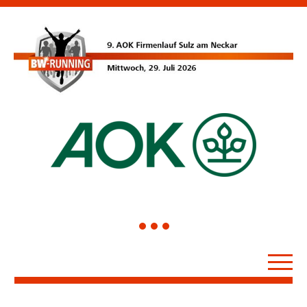
1
2
3