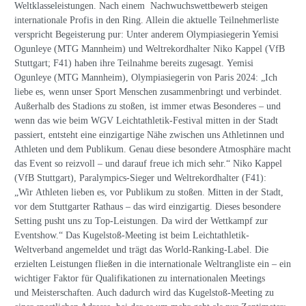
Weltklasseleistungen. Nach einem Nachwuchswettbewerb steigen
internationale Profis in den Ring. Allein die aktuelle Teilnehmerliste
verspricht Begeisterung pur: Unter anderem Olympiasiegerin Yemisi
Ogunleye (MTG Mannheim) und Weltrekordhalter Niko Kappel (VfB
Stuttgart; F41) haben ihre Teilnahme bereits zugesagt. Yemisi
Ogunleye (MTG Mannheim), Olympiasiegerin von Paris 2024: „Ich
liebe es, wenn unser Sport Menschen zusammenbringt und verbindet.
Außerhalb des Stadions zu stoßen, ist immer etwas Besonderes – und
wenn das wie beim WGV Leichtathletik-Festival mitten in der Stadt
passiert, entsteht eine einzigartige Nähe zwischen uns Athletinnen und
Athleten und dem Publikum. Genau diese besondere Atmosphäre macht
das Event so reizvoll – und darauf freue ich mich sehr.“ Niko Kappel
(VfB Stuttgart), Paralympics-Sieger und Weltrekordhalter (F41):
„Wir Athleten lieben es, vor Publikum zu stoßen. Mitten in der Stadt,
vor dem Stuttgarter Rathaus – das wird einzigartig. Dieses besondere
Setting pusht uns zu Top-Leistungen. Da wird der Wettkampf zur
Eventshow.“ Das Kugelstoß-Meeting ist beim Leichtathletik-
Weltverband angemeldet und trägt das World-Ranking-Label. Die
erzielten Leistungen fließen in die internationale Weltrangliste ein – ein
wichtiger Faktor für Qualifikationen zu internationalen Meetings
und Meisterschaften. Auch dadurch wird das Kugelstoß-Meeting zu