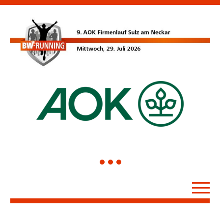
1
2
3