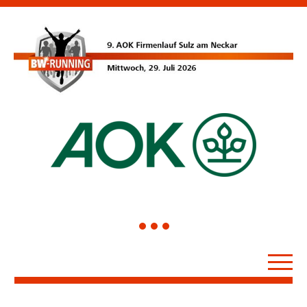
1
2
3