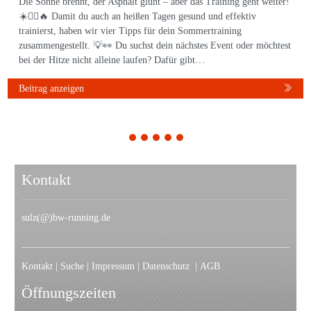
Die Sonne brennt, der Asphalt glüht – aber das Training geht weiter!
☀️🏃‍♀️🔥 Damit du auch an heißen Tagen gesund und effektiv
trainierst, haben wir vier Tipps für dein Sommertraining
zusammengestellt. 💡👀 Du suchst dein nächstes Event oder möchtest
bei der Hitze nicht alleine laufen? Dafür gibt…
Beitrag anzeigen
1
2
3
4
5
Kontakt
sulz(@)bw-running.de
Kontakt
|
Suche
|
Impressum
|
Datenschutz
|
AGB
Öffnungszeiten