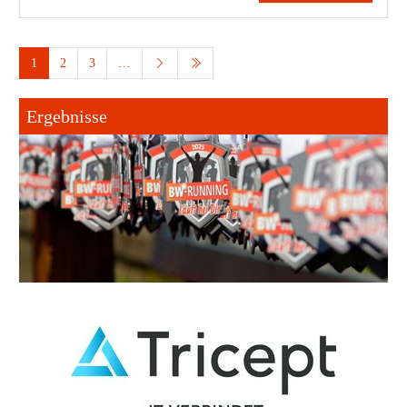
1
2
3
…
Ergebnisse