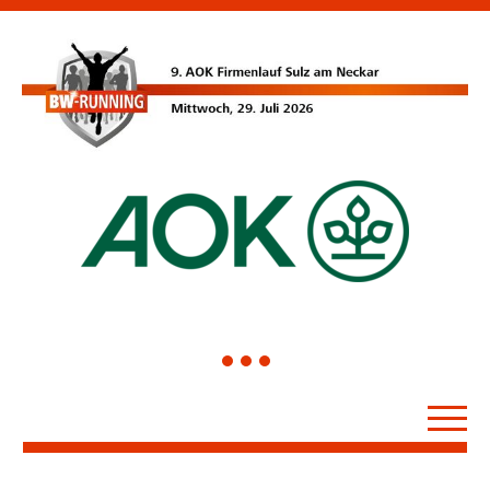
1
2
3