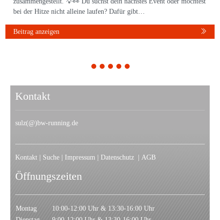
zusammengestellt. 💡👀 Du suchst dein nächstes Event oder möchtest
bei der Hitze nicht alleine laufen? Dafür gibt…
Beitrag anzeigen
1
2
3
4
5
Kontakt
sulz(@)bw-running.de
Kontakt
|
Suche
|
Impressum
|
Datenschutz
|
AGB
Öffnungszeiten
Montag
10:00-12:00 Uhr & 13:30-16:00 Uhr
Dienstag
9:00-12:00 Uhr & 13:30-16:00 Uhr