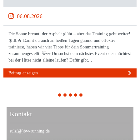
06.08.2026
Die Sonne brennt, der Asphalt glüht – aber das Training geht weiter!
☀️🏃‍♀️🔥 Damit du auch an heißen Tagen gesund und effektiv
trainierst, haben wir vier Tipps für dein Sommertraining
zusammengestellt. 💡👀 Du suchst dein nächstes Event oder möchtest
bei der Hitze nicht alleine laufen? Dafür gibt…
Beitrag anzeigen
1
2
3
4
5
Kontakt
sulz(@)bw-running.de