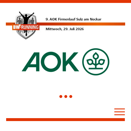
1
2
3