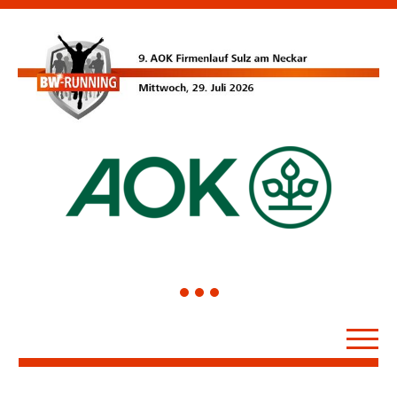
1
2
3