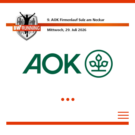
1
2
3