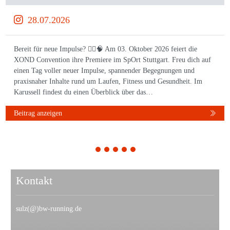
28.07.2026
Bereit für neue Impulse? 🏃‍♀️🧠 Am 03. Oktober 2026 feiert die
XOND Convention ihre Premiere im SpOrt Stuttgart. Freu dich auf
einen Tag voller neuer Impulse, spannender Begegnungen und
praxisnaher Inhalte rund um Laufen, Fitness und Gesundheit. Im
Karussell findest du einen Überblick über das…
Beitrag anzeigen
1
2
3
4
5
Kontakt
sulz(@)bw-running.de