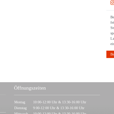
21.12.2025
Frohe Weihnachten wünscht auch BWläuft! 🎄 #bwläuft
Be
#weihnachten #weihnachtspause #laufen
fe
St
sp
La
ei
Beitrag anzeigen
Be
Öffnungszeiten
Montag
10:00-12:00 Uhr & 13:30-16:00 Uhr
Dienstag
9:00-12:00 Uhr & 13:30-16:00 Uhr
Mittwoch
10:00-12:00 Uhr & 13:30-16:00 Uhr