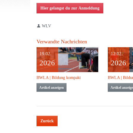
Hier gelangst du zur Anmeldung
WLV
Verwandte Nachrichten
19.02.
12.02.
2026
2026
BWLA | Bildung kompakt
BWLA | Bildu
Artikel anzeigen
Artikel anzeig
Zurück