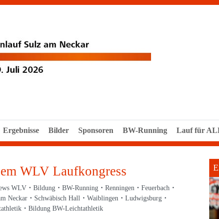
Ergebnisse
Bilder
Sponsoren
BW-Running
Lauf für A
E
 dem WLV Laufkongress
ews WLV
Bildung
BW-Running
Renningen
Feuerbach
am Neckar
Schwäbisch Hall
Waiblingen
Ludwigsburg
thletik
Bildung BW-Leichtathletik