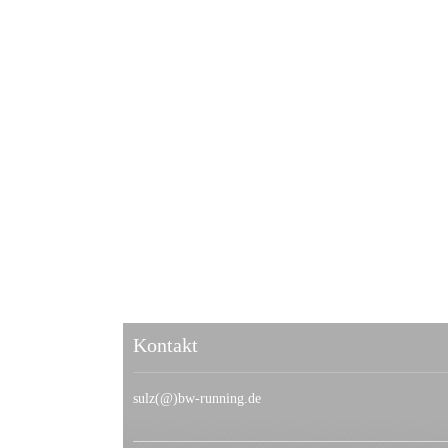
Kontakt
sulz(@)bw-running.de