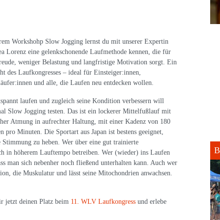
rem Workshohp Slow Jogging lernst du mit unserer Expertin
a Lorenz eine gelenkschonende Laufmethode kennen, die für
eude, weniger Belastung und langfristige Motivation sorgt. Ein
ht des Laufkongresses – ideal für Einsteiger:innen,
äufer:innen und alle, die Laufen neu entdecken wollen.
spannt laufen und zugleich seine Kondition verbessern will
mal Slow Jogging testen. Das ist ein lockerer Mittelfußlauf mit
cher Atmung in aufrechter Haltung, mit einer Kadenz von 180
en pro Minuten. Die Sportart aus Japan ist bestens geeignet,
 Stimmung zu heben. Wer über eine gut trainierte
B
ch in höherem Lauftempo betreiben. Wer (wieder) ins Laufen
dass man sich nebenher noch fließend unterhalten kann. Auch wer
ion, die Muskulatur und lässt seine Mitochondrien anwachsen.
ir jetzt deinen Platz beim
11. WLV Laufkongress
und erlebe