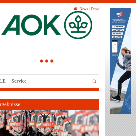
News
Detail
1
2
3
LLE
Service
rgebnisse