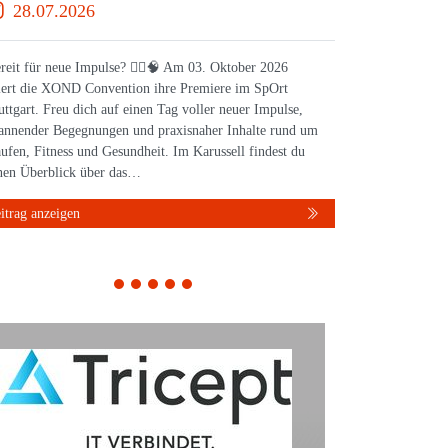
28.07.2026
16.0
reit für neue Impulse? 🏃‍♀️🧠 Am 03. Oktober 2026
WISSEN, da
iert die XOND Convention ihre Premiere im SpOrt
feiert die
uttgart. Freu dich auf einen Tag voller neuer Impulse,
Stuttgart 
annender Begegnungen und praxisnaher Inhalte rund um
Leichtathl
ufen, Fitness und Gesundheit. Im Karussell findest du
inspiriere
nen Überblick über das…
Austausch 
itrag anzeigen
Beitrag anz
1
2
3
4
5