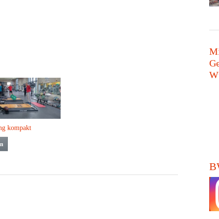
Mi
Ge
Wü
ng kompakt
en
BW