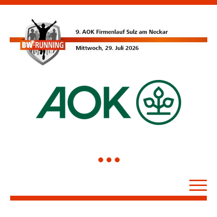
1
2
3